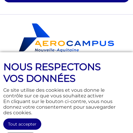
NOUS RESPECTONS
Nous suivre
VOS DONNÉES
Ce site utilise des cookies et vous donne le
contrôle sur ce que vous souhaitez activer
Education
Actus
En cliquant sur le bouton ci-contre, vous nous
donnez votre consentement pour sauvegarder
Training & Consulting
Qui sommes-nous ?
des cookies.
Junior
Infos pratiques
Tout accepter
Events et solutions
Marchés publics
Offres d'emploi