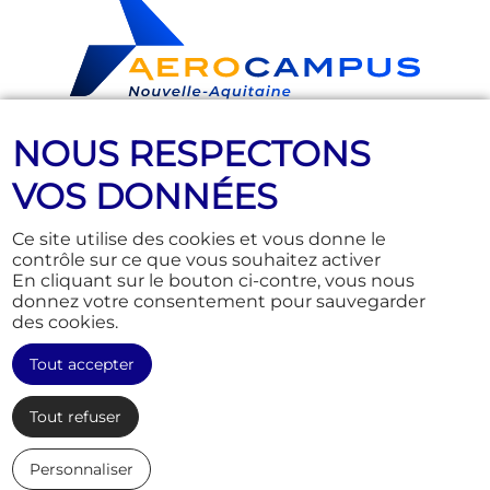
NOUS RESPECTONS
Nous suivre
VOS DONNÉES
Ce site utilise des cookies et vous donne le
contrôle sur ce que vous souhaitez activer
En cliquant sur le bouton ci-contre, vous nous
Education
Actus
donnez votre consentement pour sauvegarder
Training & Consulting
Qui sommes-nous ?
des cookies.
Junior
Infos pratiques
Tout accepter
Events et solutions
Marchés publics
Offres d'emploi
Tout refuser
Personnaliser
© Aerocampus Aquitaine 2026