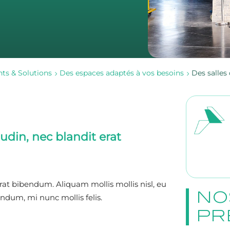
ents & Solutions
Des espaces adaptés à vos besoins
Des salle
tudin, nec blandit erat
 erat bibendum. Aliquam mollis mollis nisl, eu
NO
endum, mi nunc mollis felis.
PR