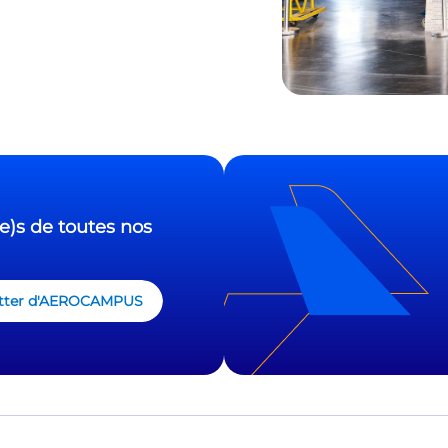
e)s de toutes nos
sletter d'AEROCAMPUS